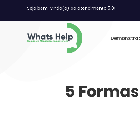
Seja bem-vindo(a) ao atendimento 5.0!
Demonstra
5 Formas 