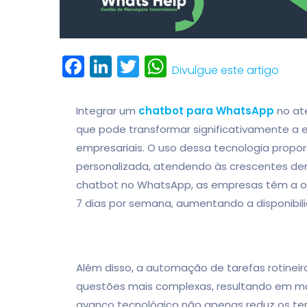
Facebook
LinkedIn
Twitter
WhatsApp
Divulgue este artigo
Integrar um
chatbot para WhatsApp
no at
que pode transformar significativamente a e
empresariais. O uso dessa tecnologia propor
personalizada, atendendo às crescentes dem
chatbot no WhatsApp, as empresas têm a opo
7 dias por semana, aumentando a disponibili
Além disso, a automação de tarefas rotineir
questões mais complexas, resultando em maio
avanço tecnológico não apenas reduz os t