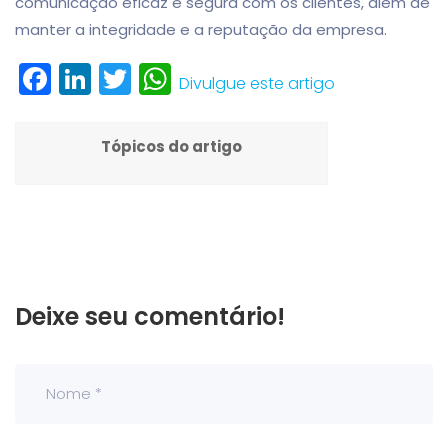
comunicação eficaz e segura com os clientes, além de
manter a integridade e a reputação da empresa.
Facebook
LinkedIn
Twitter
WhatsApp
Divulgue este artigo
Tópicos do artigo
Deixe seu comentário!