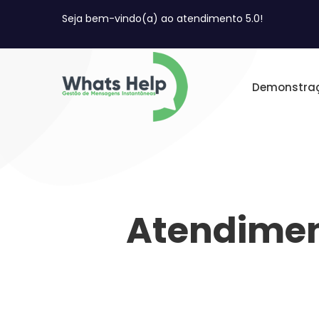
Seja bem-vindo(a) ao atendimento 5.0!
Demonstra
Atendimen