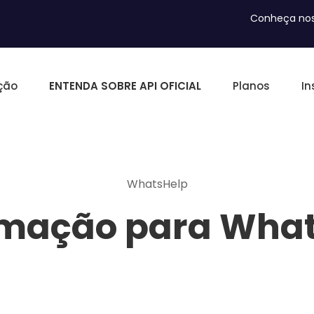
Conheça nos
ção
ENTENDA SOBRE API OFICIAL
Planos
In
WhatsHelp
mação para Wha