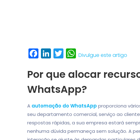
Facebook
LinkedIn
Twitter
WhatsApp
Divulgue este artigo
Por que alocar recur
WhatsApp?
A
automação do WhatsApp
proporciona vário
seu departamento comercial, serviço ao client
respostas rápidas, a sua empresa estará sempr
nenhuma dúvida permaneça sem solução. A perso
interação se ajuste às demandas particulares d