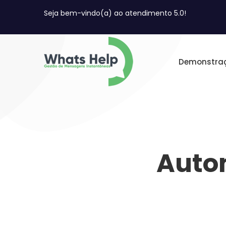
Seja bem-vindo(a) ao atendimento 5.0!
Demonstra
Auto