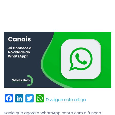
Facebook
LinkedIn
Twitter
WhatsApp
Divulgue este artigo
Sabia que agora o WhatsApp conta com a função