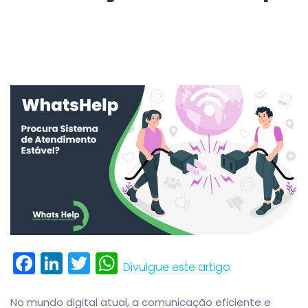
Facebook
LinkedIn
Twitter
WhatsApp
Divulgue este artigo
No mundo digital atual, a comunicação eficiente e