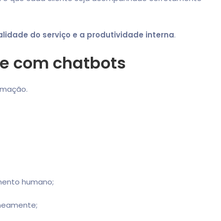
lidade do serviço e a produtividade interna
.
te com chatbots
omação.
imento humano;
aneamente;