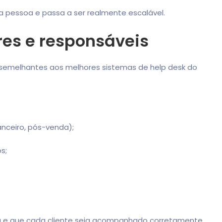
 pessoa e passa a ser realmente escalável.
res e responsáveis
 semelhantes aos melhores sistemas de help desk do
anceiro, pós-venda);
s;
 e que cada cliente seja acompanhado corretamente