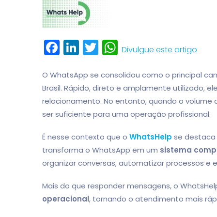
Facebook
LinkedIn
Twitter
WhatsApp
Divulgue este artigo
O WhatsApp se consolidou como o principal ca
Brasil. Rápido, direto e amplamente utilizado, el
relacionamento. No entanto, quando o volume de
ser suficiente para uma operação profissional.
É nesse contexto que o
WhatsHelp
se destaca 
transforma o WhatsApp em um
sistema compl
organizar conversas, automatizar processos e 
Mais do que responder mensagens, o WhatsHelp
operacional
, tornando o atendimento mais rápi