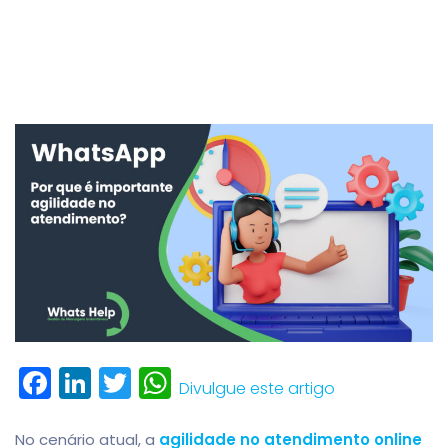
Facebook
LinkedIn
Twitter
WhatsApp
Divulgue este artigo
No cenário atual, a
agilidade no atendimento online