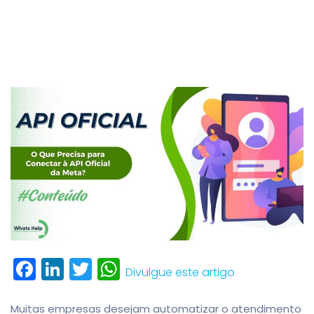
Facebook
LinkedIn
Twitter
WhatsApp
Divulgue este artigo
Muitas empresas desejam automatizar o atendimento